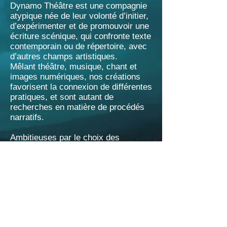
Dynamo Théâtre est une compagnie
atypique née de leur volonté d’initier,
d’expérimenter et de promouvoir une
écriture scénique, qui confronte texte
contemporain ou de répertoire, avec
d’autres champs artistiques.
Mêlant théâtre, musique, chant et
images numériques, nos créations
favorisent la connexion de différentes
pratiques, et sont autant de
recherches en matière de procédés
narratifs.
Ambitieuses par le choix des
thématiques qui questionnent le
monde contemporain, elles ont aussi
pour vocation de s'adresser à une
large audience et de favoriser la
rencontre entre les arts de la scène
et des publics éloignés ou non des
pratiques culturelles.
Sans s'interdire, bien entendu,